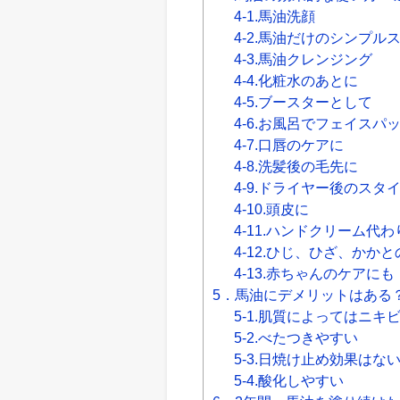
4-1.馬油洗顔
4-2.馬油だけのシンプル
4-3.馬油クレンジング
4-4.化粧水のあとに
4-5.ブースターとして
4-6.お風呂でフェイスパ
4-7.口唇のケアに
4-8.洗髪後の毛先に
4-9.ドライヤー後のスタ
4-10.頭皮に
4-11.ハンドクリーム代わ
4-12.ひじ、ひざ、かか
4-13.赤ちゃんのケアにも
5．馬油にデメリットはある
5-1.肌質によってはニ
5-2.べたつきやすい
5-3.日焼け止め効果はな
5-4.酸化しやすい