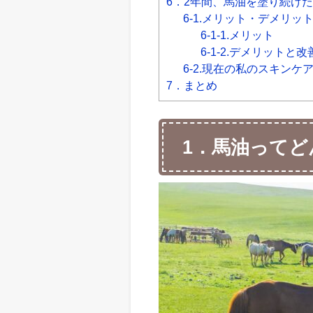
6．2年間、馬油を塗り続け
6-1.メリット・デメリッ
6-1-1.メリット
6-1-2.デメリットと改
6-2.現在の私のスキンケ
7．まとめ
1．馬油ってど