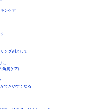
スキンケア
ック
イリング剤として
りに
との角質ケアに
？
キビができやすくなる
い