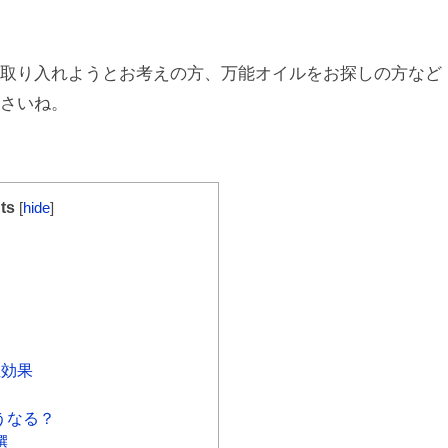
に取り入れようとお考えの方、万能オイルをお探しの方など
ださいね。
ts
[
hide
]
症効果
うなる？
選