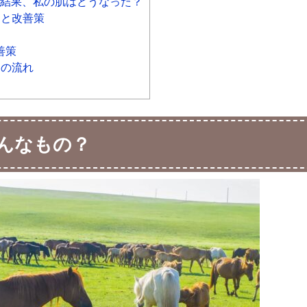
た結果、私の肌はどうなった？
トと改善策
善策
アの流れ
んなもの？