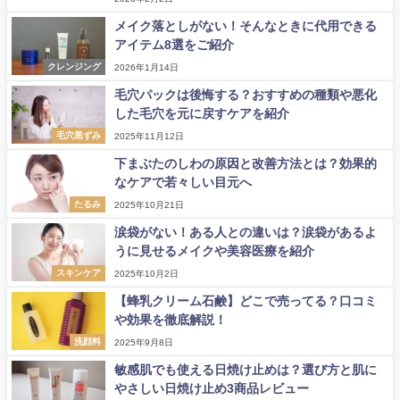
メイク落としがない！そんなときに代用できる
アイテム8選をご紹介
クレンジング
2026年1月14日
毛穴パックは後悔する？おすすめの種類や悪化
した毛穴を元に戻すケアを紹介
毛穴黒ずみ
2025年11月12日
下まぶたのしわの原因と改善方法とは？効果的
なケアで若々しい目元へ
たるみ
2025年10月21日
涙袋がない！ある人との違いは？涙袋があるよ
うに見せるメイクや美容医療を紹介
スキンケア
2025年10月2日
【蜂乳クリーム石鹸】どこで売ってる？口コミ
や効果を徹底解説！
洗顔料
2025年9月8日
敏感肌でも使える日焼け止めは？選び方と肌に
やさしい日焼け止め3商品レビュー