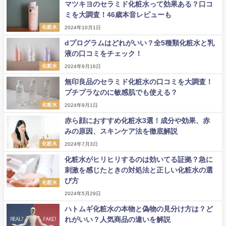
マツキヨのセラミド化粧水って効果ある？口コ
ミを大調査！46歳本音レビューも
化粧水
2024年10月1日
dプログラムはどれがいい？全5種類化粧水と乳
液の口コミをチェック！
化粧水
2024年9月16日
無印良品のセラミド化粧水の口コミを大調査！
プチプラなのに敏感肌でも使える？
化粧水
2024年9月1日
赤ら顔におすすめ化粧水3選！成分や効果、赤
みの原因、スキンケア法を徹底解説
化粧水
2024年7月3日
化粧水がヒリヒリするのは効いてる証拠？急に
刺激を感じたときの対処法と正しい化粧水の選
び方
化粧水
2024年5月29日
ハトムギ化粧水の本物と偽物の見分け方は？ど
れがいい？人気商品の違いを解説