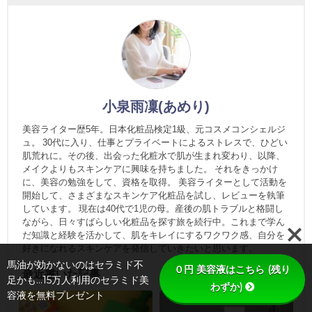
小泉雨凜(あめり)
美容ライター歴5年。日本化粧品検定1級、元コスメコンシェルジ
ュ。 30代に入り、仕事とプライベートによるストレスで、ひどい
肌荒れに。その後、出会った化粧水で肌が生まれ変わり、以降、
メイクよりもスキンケアに興味を持ちました。 それをきっかけ
に、美容の勉強をして、資格を取得。 美容ライターとして活動を
開始して、さまざまなスキンケア化粧品を試し、レビューを執筆
しています。 現在は40代で1児の母。産後の肌トラブルと格闘し
ながら、日々すばらしい化粧品を探す旅を続行中。これまで学ん
だ知識と経験を活かして、肌をキレイにするワクワク感、自分を
好きになれるスキンケアを発信していきたいと思います。
馬油が効かないのはセラミド不
０円 美容液はこちら (残り
最近書いた記事
足かも…15万人利用のセラミド美
わずか)
容液を無料プレゼント