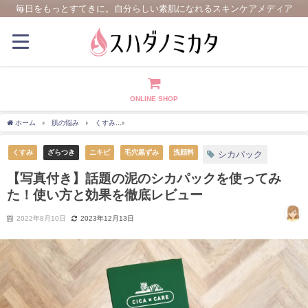
毎日をもっとすてきに。自分らしい素肌になれるスキンケアメディア
ONLINE SHOP
ホーム
肌の悩み
くすみ
【写真付き】話題の泥のシカパックを使ってみた！使い
くすみ
ざらつき
ニキビ
毛穴黒ずみ
洗顔料
シカパック
【写真付き】話題の泥のシカパックを使ってみ
た！使い方と効果を徹底レビュー
2022年8月10日
2023年12月13日