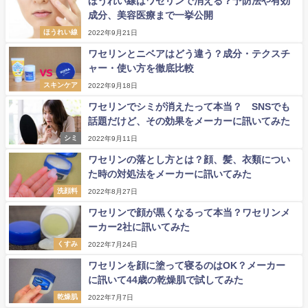
ほうれい線はワセリンで消える？予防法や有効
成分、美容医療まで一挙公開
ほうれい線
2022年9月21日
ワセリンとニベアはどう違う？成分・テクスチ
ャー・使い方を徹底比較
スキンケア
2022年9月18日
ワセリンでシミが消えたって本当？ SNSでも
話題だけど、その効果をメーカーに訊いてみた
シミ
2022年9月11日
ワセリンの落とし方とは？顔、髪、衣類につい
た時の対処法をメーカーに訊いてみた
洗顔料
2022年8月27日
ワセリンで顔が黒くなるって本当？ワセリンメ
ーカー2社に訊いてみた
くすみ
2022年7月24日
ワセリンを顔に塗って寝るのはOK？メーカー
に訊いて44歳の乾燥肌で試してみた
乾燥肌
2022年7月7日