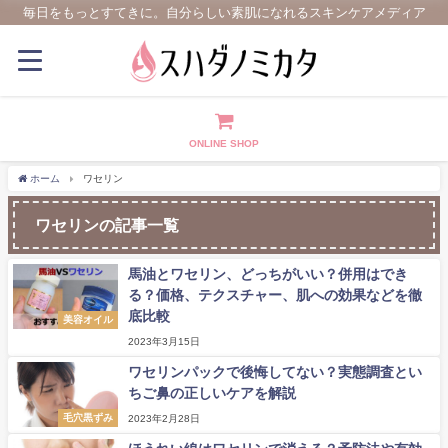
毎日をもっとすてきに。自分らしい素肌になれるスキンケアメディア
ONLINE SHOP
ホーム
ワセリン
ワセリンの記事一覧
馬油とワセリン、どっちがいい？併用はでき
る？価格、テクスチャー、肌への効果などを徹
底比較
美容オイル
2023年3月15日
ワセリンパックで後悔してない？実態調査とい
ちご鼻の正しいケアを解説
毛穴黒ずみ
2023年2月28日