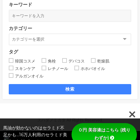
キーワード
カテゴリー
タグ
韓国コスメ
角栓
デパコス
乾燥肌
スキンケア
レチノール
ホホバオイル
アルガンオイル
検索
スハダノミカタ All Rights Reserved.
馬油が効かないのはセラミド不
０円 美容液はこちら (残り
足かも…16万人利用のセラミド美
わずか)