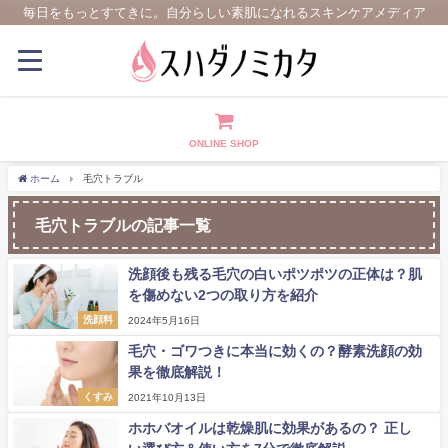
毎日をもっとすてきに。自分らしい素肌になれるスキンケアメディア
ONLINE SHOP
ホーム
毛穴トラブル
毛穴トラブルの記事一覧
洗顔後も残る毛穴の白いポツポツの正体は？肌
を傷めない2つの取り方を紹介
洗顔料
2024年5月16日
毛穴・ゴワつきに本当に効くの？酵素洗顔の効
果を徹底解説！
くすみ
2021年10月13日
ホホバオイルは乾燥肌に効果があるの？ 正し