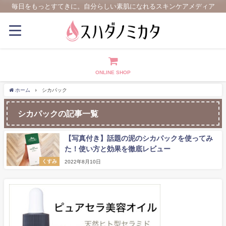
毎日をもっとすてきに。自分らしい素肌になれるスキンケアメディア
ONLINE SHOP
ホーム
シカパック
シカパックの記事一覧
【写真付き】話題の泥のシカパックを使ってみ
た！使い方と効果を徹底レビュー
くすみ
2022年8月10日